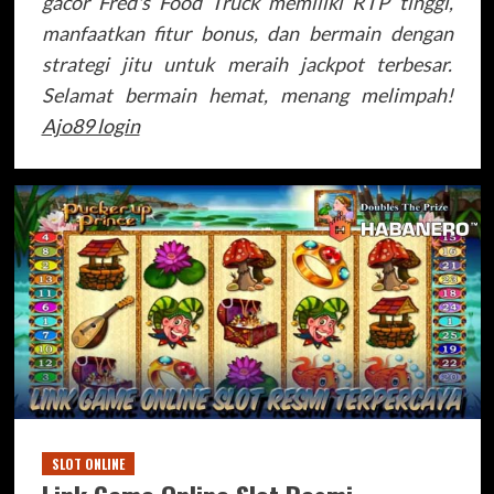
gacor Fred's Food Truck memiliki RTP tinggi,
manfaatkan fitur bonus, dan bermain dengan
strategi jitu untuk meraih jackpot terbesar.
Selamat bermain hemat, menang melimpah!
Ajo89 login
SLOT ONLINE