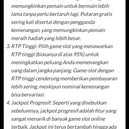
memungkinkan pemain untuk bermain lebih
lama tanpa perlu bertaruh lagi. Putaran gratis
sering kali disertai dengan pengganda
kemenangan, yang memungkinkan pemain
meraih hadiah yang lebih besar.
RTP Tinggi: Pilih game slot yang menawarkan
RTP tinggi (biasanya di atas 95%) untuk
meningkatkan peluang Anda memenangkan
uang dalam jangka panjang. Game-slot dengan
RTP tinggi cenderung memberikan pembayaran
lebih sering, meskipun nominal kemenangan
bisa bervariasi.
Jackpot Progresif: Seperti yang disebutkan
sebelumnya, jackpot progresif adalah fitur yang
sangat menarik di banyak game slot online
terbaik. Jackpot ini terus bertambah hingga ada