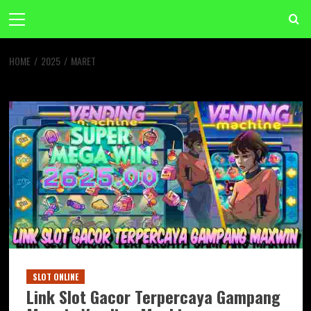
Primary
Menu
HOME
2025
MARET
Bulan:
Maret 2025
SLOT ONLINE
Link Slot Gacor Terpercaya Gampang