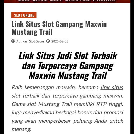
SLOT ONLINE
Link Situs Slot Gampang Maxwin
Mustang Trail
Aplikasi Slot Gacor
2025-03-05
Link Situs Judi Slot Terbaik
dan Terpercaya Gampang
Maxwin Mustang Trail
Raih kemenangan maxwin, bersama
link situs
slot
terbaik dan terpercaya gampang maxwin.
Game slot Mustang Trail memiliki RTP tinggi,
juga menyediakan berbagai bonus dan promosi
yang akan memperbesar peluang Anda untuk
menang.