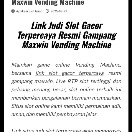
Maxwin Vending Machine
Aplikasi Slot Gacor
2025-03-29
Link Judi Slot Gacor
Terpercaya Resmi Gampang
Maxwin Vending Machine
Mainkan game online Vending Machine,
bersama
link slot gacor terpercaya
resmi
gampang maxwin. Live RTP slot tertinggi dan
peluang menang besar, slot online terbaik ini
memberikan pengalaman bermain memuaskan.
Situs slot online kami memiliki permainan adil,
aman, dan memiliki pembayaran jelas.
Link
situs judi slot
terpercaya akan memproses