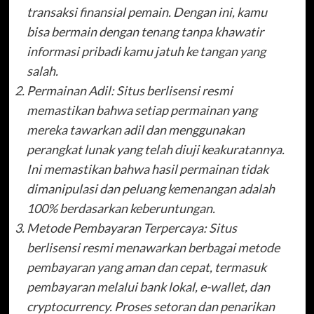
transaksi finansial pemain. Dengan ini, kamu
bisa bermain dengan tenang tanpa khawatir
informasi pribadi kamu jatuh ke tangan yang
salah.
Permainan Adil: Situs berlisensi resmi
memastikan bahwa setiap permainan yang
mereka tawarkan adil dan menggunakan
perangkat lunak yang telah diuji keakuratannya.
Ini memastikan bahwa hasil permainan tidak
dimanipulasi dan peluang kemenangan adalah
100% berdasarkan keberuntungan.
Metode Pembayaran Terpercaya: Situs
berlisensi resmi menawarkan berbagai metode
pembayaran yang aman dan cepat, termasuk
pembayaran melalui bank lokal, e-wallet, dan
cryptocurrency. Proses setoran dan penarikan