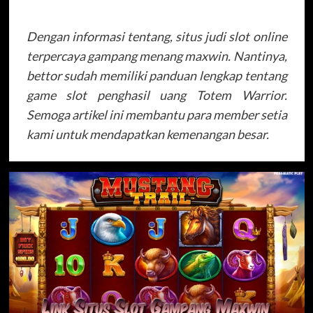
Dengan informasi tentang, situs judi slot online
terpercaya gampang menang maxwin. Nantinya,
bettor sudah memiliki panduan lengkap tentang
game slot penghasil uang Totem Warrior.
Semoga artikel ini membantu para member setia
kami untuk mendapatkan kemenangan besar.