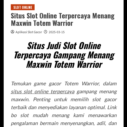
SLOT ONLINE
Situs Slot Online Terpercaya Menang
Maxwin Totem Warrior
Aplikasi Slot Gacor
2025-03-15
Situs Judi Slot Online
Terpercaya Gampang Menang
Maxwin Totem Warrior
Temukan game gacor Totem Warrior, dalam
situs slot online terpercaya
gampang menang
maxwin. Penting untuk memilih slot gacor
terbaik dan menyediakan layanan optimal. Link
bo slot mudah menang kami menawarkan
pengalaman bermain menyenangkan, adil, dan