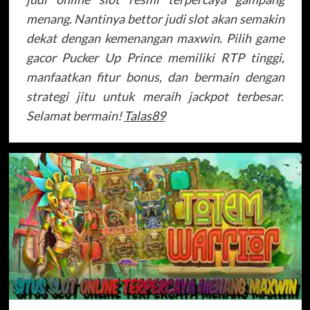
menang. Nantinya bettor judi slot akan semakin
dekat dengan kemenangan maxwin. Pilih game
gacor Pucker Up Prince memiliki RTP tinggi,
manfaatkan fitur bonus, dan bermain dengan
strategi jitu untuk meraih jackpot terbesar.
Selamat bermain!
Talas89