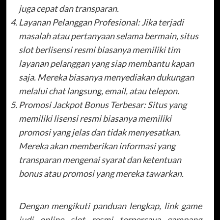
juga cepat dan transparan.
Layanan Pelanggan Profesional: Jika terjadi
masalah atau pertanyaan selama bermain, situs
slot berlisensi resmi biasanya memiliki tim
layanan pelanggan yang siap membantu kapan
saja. Mereka biasanya menyediakan dukungan
melalui chat langsung, email, atau telepon.
Promosi Jackpot Bonus Terbesar: Situs yang
memiliki lisensi resmi biasanya memiliki
promosi yang jelas dan tidak menyesatkan.
Mereka akan memberikan informasi yang
transparan mengenai syarat dan ketentuan
bonus atau promosi yang mereka tawarkan.
Dengan mengikuti panduan lengkap, link game
judi online slot resmi terpercaya gampang