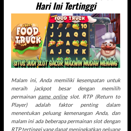
Hari Ini Tertinggi
Malam ini, Anda memiliki kesempatan untuk
meraih jackpot besar dengan memilih
permainan
game online
slot. RTP (Return to
Player) adalah faktor penting dalam
menentukan peluang kemenangan Anda, dan
malam ini ada beberapa permainan slot dengan
RTP tertinggi yang dapat meningkatkan peluang