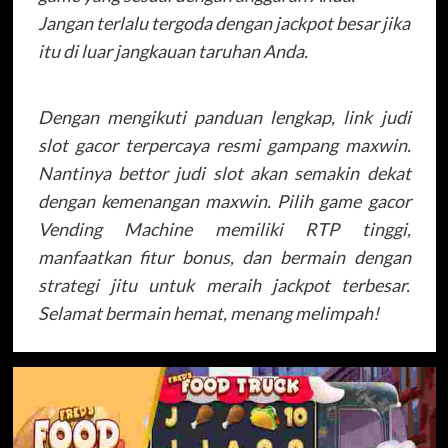
Jangan terlalu tergoda dengan jackpot besar jika
itu di luar jangkauan taruhan Anda.
Dengan mengikuti panduan lengkap, link judi
slot gacor terpercaya resmi gampang maxwin.
Nantinya bettor judi slot akan semakin dekat
dengan kemenangan maxwin. Pilih game gacor
Vending Machine memiliki RTP tinggi,
manfaatkan fitur bonus, dan bermain dengan
strategi jitu untuk meraih jackpot terbesar.
Selamat bermain hemat, menang melimpah!