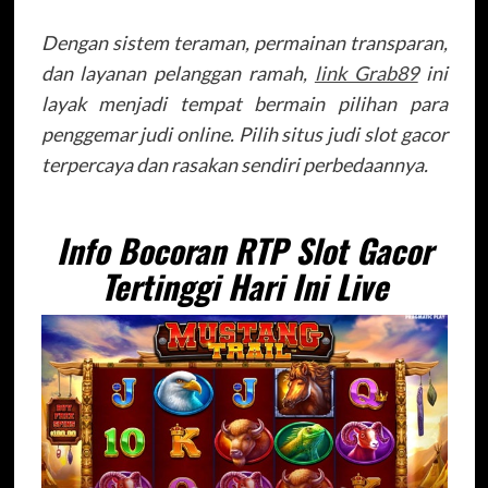
Dengan sistem teraman, permainan transparan,
dan layanan pelanggan ramah,
link Grab89
ini
layak menjadi tempat bermain pilihan para
penggemar judi online. Pilih situs judi slot gacor
terpercaya dan rasakan sendiri perbedaannya.
Info Bocoran RTP Slot Gacor
Tertinggi Hari Ini Live