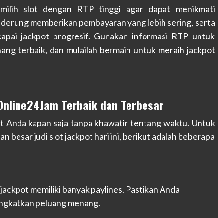
emilih slot dengan RTP tinggi agar dapat menikmati
nderung memberikan pembayaran yang lebih sering, serta
apai jackpot progresif. Gunakan informasi RTP untuk
g terbaik, dan mulailah bermain untuk meraih jackpot
Online24Jam Terbaik dan Terbesar
it Anda kapan saja tanpa khawatir tentang waktu. Untuk
esar judi slot jackpot hari ini, berikut adalah beberapa
jackpot memiliki banyak paylines. Pastikan Anda
ngkatkan peluang menang.