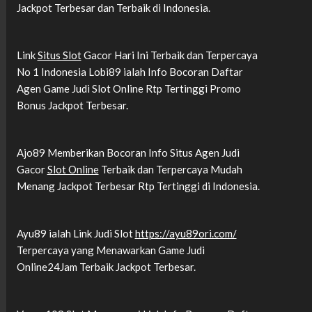
Jackpot Terbesar dan Terbaik di Indonesia.
Link
Situs Slot
Gacor Hari Ini Terbaik dan Terpercaya
No 1 Indonesia Lobi89 ialah Info Bocoran Daftar
Agen Game Judi Slot Online Rtp Tertinggi Promo
Bonus Jackpot Terbesar.
Ajo89 Memberikan Bocoran Info Situs Agen Judi
Gacor
Slot Online
Terbaik dan Terpercaya Mudah
Menang Jackpot Terbesar Rtp Tertinggi di Indonesia.
Ayu89 ialah Link Judi Slot
https://ayu89ori.com/
Terpercaya yang Menawarkan Game Judi
Online24Jam Terbaik Jackpot Terbesar.