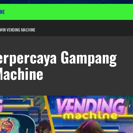
INE
WIN VENDING MACHINE
Terpercaya Gampang
Machine