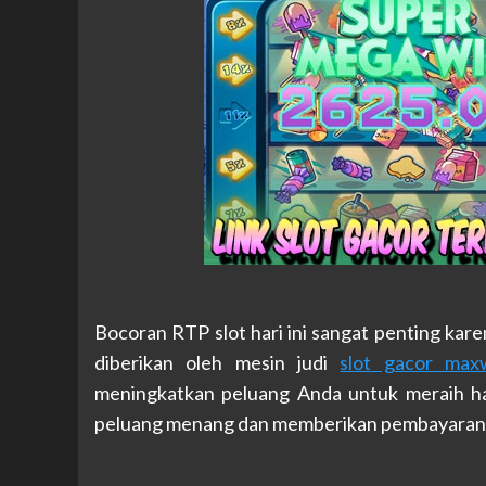
Bocoran RTP slot hari ini sangat penting k
diberikan oleh mesin judi
slot gacor max
meningkatkan peluang Anda untuk meraih h
peluang menang dan memberikan pembayaran y