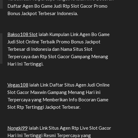
Daftar Agen Bo Game Judi Rtp Slot Gacor Promo
Bonus Jackpot Terbesar Indonesia.
Bakso108 Slot
ialah Kumpulan Link Agen Bo Game
Judi Slot Online Terbaik Promo Bonus Jackpot
Terbesar di Indonesia dan Nama Situs Slot
Terpercaya dan Rtp Slot Gacor Gampang Menang
Hari Ini Tertinggi.
Vegas108
ialah Link Daftar Situs Agen Judi Online
Slot Gacor Maxwin Gampang Menang Hari ini
Terpercaya yang Memberikan Info Bocoran Game
Slot Rtp Tertinggi Jackpot Terbesar.
Nongki99
ialah Link Situs Agen Rtp Live Slot Gacor
Hari Ini Tertinggi Resmi Terpercaya yang