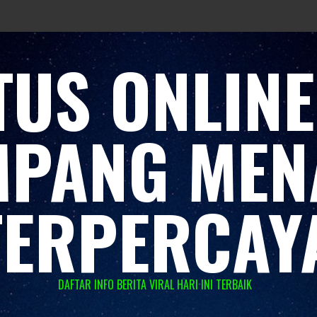
ITUS ONLIN
PANG MEN
TERPERCAY
DAFTAR INFO BERITA VIRAL HARI INI TERBAIK