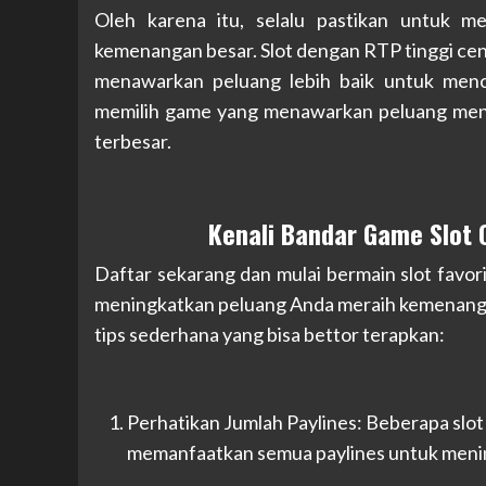
Oleh karena itu, selalu pastikan untuk m
kemenangan besar. Slot dengan RTP tinggi ce
menawarkan peluang lebih baik untuk menc
memilih game yang menawarkan peluang menan
terbesar.
Kenali Bandar Game Slot 
Daftar sekarang dan mulai bermain slot favor
meningkatkan peluang Anda meraih kemenangan b
tips sederhana yang bisa bettor terapkan:
Perhatikan Jumlah Paylines: Beberapa slot 
memanfaatkan semua paylines untuk meni