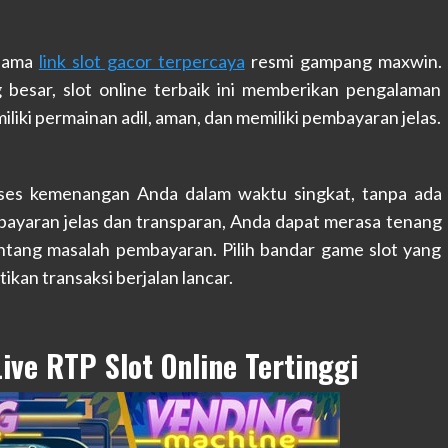
rsama
link slot gacor terpercaya
resmi gampang maxwin.
 besar, slot online terbaik ini memberikan pengalaman
liki permainan adil, aman, dan memiliki pembayaran jelas.
es kemenangan Anda dalam waktu singkat, tanpa ada
ayaran jelas dan transparan, Anda dapat merasa tenang
ntang masalah pembayaran. Pilih bandar game slot yang
kan transaksi berjalan lancar.
ive RTP Slot Online Tertinggi