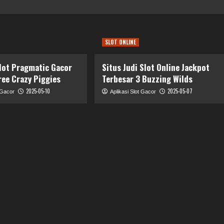
SLOT ONLINE
lot Pragmatic Gacor
Situs Judi Slot Online Jackpot
hree Crazy Piggies
Terbesar 3 Buzzing Wilds
2025-05-10
2025-05-07
t Gacor
Aplikasi Slot Gacor