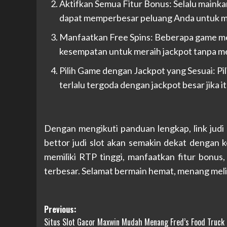
Aktifkan Semua Fitur Bonus: Selalu mainkan
dapat memperbesar peluang Anda untuk m
Manfaatkan Free Spins: Beberapa game me
kesempatan untuk meraih jackpot tanpa 
Pilih Game dengan Jackpot yang Sesuai: P
terlalu tergoda dengan jackpot besar jika i
Dengan mengikuti panduan lengkap, link judi
bettor judi slot akan semakin dekat dengan
memiliki RTP tinggi, manfaatkan fitur bonus,
terbesar. Selamat bermain hemat, menang mel
Post
Previous:
Situs Slot Gacor Maxwin Mudah Menang Fred’s Food Truck