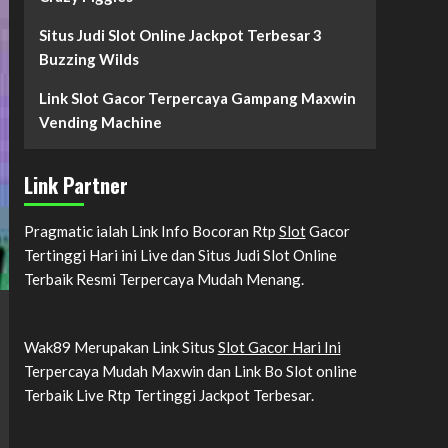
Situs Judi Slot Online Jackpot Terbesar 3
Buzzing Wilds
Link Slot Gacor Terpercaya Gampang Maxwin
Vending Machine
Link Partner
Pragmatic ialah Link Info Bocoran Rtp
Slot
Gacor
Tertinggi Hari ini Live dan Situs Judi Slot Online
Terbaik Resmi Terpercaya Mudah Menang.
Wak89 Merupakan Link Situs
Slot Gacor Hari Ini
Terpercaya Mudah Maxwin dan Link Bo Slot online
Terbaik Live Rtp Tertinggi Jackpot Terbesar.