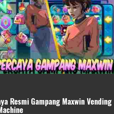
rcaya Resmi Gampang Maxwin Vending
Machine