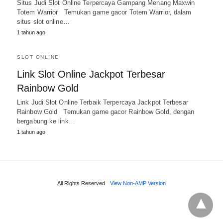
Situs Judi Slot Online Terpercaya Gampang Menang Maxwin
Totem Warrior Temukan game gacor Totem Warrior, dalam
situs slot online…
1 tahun ago
SLOT ONLINE
Link Slot Online Jackpot Terbesar
Rainbow Gold
Link Judi Slot Online Terbaik Terpercaya Jackpot Terbesar
Rainbow Gold Temukan game gacor Rainbow Gold, dengan
bergabung ke link…
1 tahun ago
All Rights Reserved
View Non-AMP Version