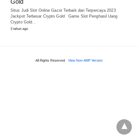
Gold
Situs Judi Slot Online Gacor Terbaik dan Terpercaya 2023
Jackpot Terbesar Crypto Gold Game Slot Penghasil Uang
Crypto Gold…
3 tahun ago
All Rights Reserved
View Non-AMP Version