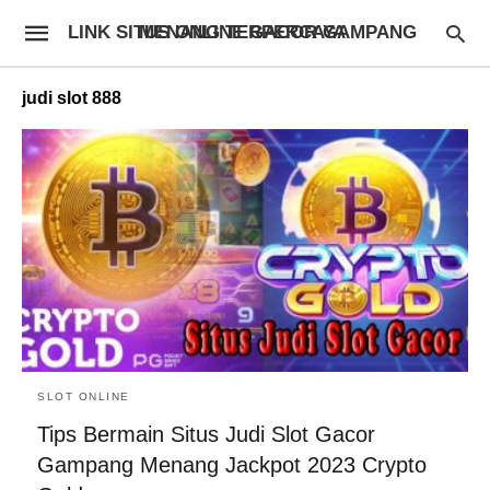
LINK SITUS ONLINE GACOR GAMPANG MENANG TERPERCAYA
judi slot 888
SLOT ONLINE
Tips Bermain Situs Judi Slot Gacor
Gampang Menang Jackpot 2023 Crypto