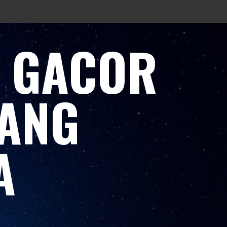
E GACOR
ANG
A