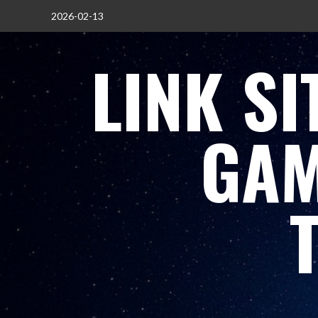
Skip
2026-02-13
to
content
LINK S
GAM