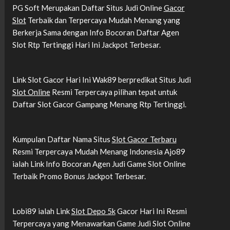
PG Soft Merupakan Daftar Situs Judi Online
Gacor
Slot
Terbaik dan Terpercaya Mudah Menang yang
Berkerja Sama dengan Info Bocoran Daftar Agen
Slot Rtp Tertinggi Hari Ini Jackpot Terbesar.
Link Slot Gacor Hari Ini Wak89 berpredikat Situs Judi
Slot Online
Resmi Terpercaya pilihan tepat untuk
Daftar Slot Gacor Gampang Menang Rtp Tertinggi.
Kumpulan Daftar Nama Situs
Slot Gacor Terbaru
Resmi Terpercaya Mudah Menang Indonesia Ajo89
ialah Link Info Bocoran Agen Judi Game Slot Online
Terbaik Promo Bonus Jackpot Terbesar.
Lobi89 ialah Link
Slot Depo 5k
Gacor Hari Ini Resmi
Terpercaya yang Menawarkan Game Judi Slot Online