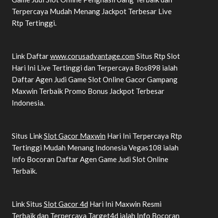
Terpercaya Mudah Menang Jackpot Terbesar Live
Rtp Tertinggi.
Link Daftar
www.corusadvantage.com
Situs Rtp Slot
Hari Ini Live Tertinggi dan Terpercaya Bos898 ialah
Daftar Agen Judi Game Slot Online Gacor Gampang
Maxwin Terbaik Promo Bonus Jackpot Terbesar
Indonesia.
Situs Link
Slot Gacor Maxwin
Hari Ini Terpercaya Rtp
Tertinggi Mudah Menang Indonesia Vegas108 ialah
Info Bocoran Daftar Agen Game Judi Slot Online
Terbaik.
Link Situs
Slot Gacor 4d
Hari Ini Maxwin Resmi
Terbaik dan Terpercaya Target4d ialah Info Bocoran