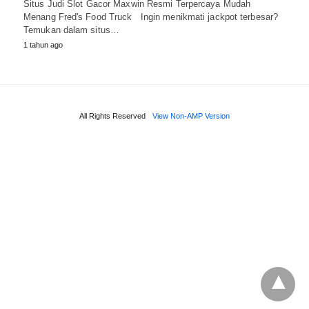
Situs Judi Slot Gacor Maxwin Resmi Terpercaya Mudah
Menang Fred's Food Truck Ingin menikmati jackpot terbesar?
Temukan dalam situs…
1 tahun ago
All Rights Reserved
View Non-AMP Version