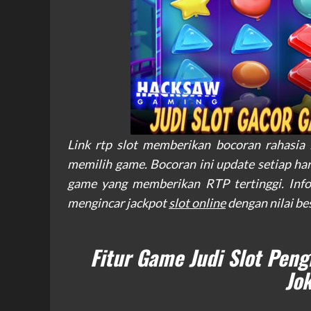
Link rtp slot memberikan bocoran rahasi
memilih game. Bocoran ini update setiap ha
game yang memberikan RTP tertinggi. Info
mengincar jackpot
slot online
dengan nilai bes
Fitur Game Judi Slot Pen
Jo