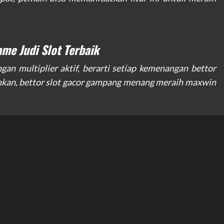
ame Judi Slot Terbaik
an multiplier aktif, berarti setiap kemenangan bettor
kinkan, bettor slot gacor gampang menang meraih maxwin