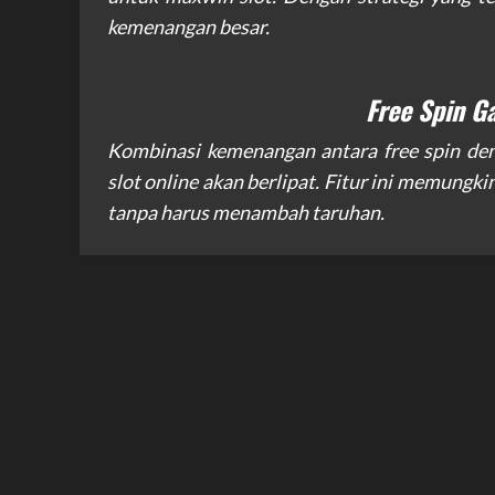
kemenangan besar.
Free Spin G
Kombinasi kemenangan antara free spin deng
slot online akan berlipat. Fitur ini memung
tanpa harus menambah taruhan.