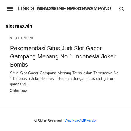
LINK SITUS ONLINE GACOR GAMPANG MENANG TERPERCAYA
slot maxwin
SLOT ONLINE
Rekomendasi Situs Judi Slot Gacor
Gampang Menang No 1 Indonesia Joker
Bombs
Situs Slot Gacor Gampang Menang Terbaik dan Terpercaya No
1 Indonesia Joker Bombs Bermain dengan situs slot gacor
gampang…
2 tahun ago
All Rights Reserved
View Non-AMP Version