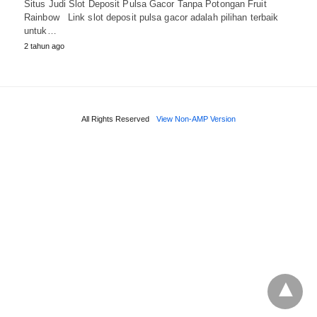
Situs Judi Slot Deposit Pulsa Gacor Tanpa Potongan Fruit
Rainbow Link slot deposit pulsa gacor adalah pilihan terbaik
untuk…
2 tahun ago
All Rights Reserved
View Non-AMP Version