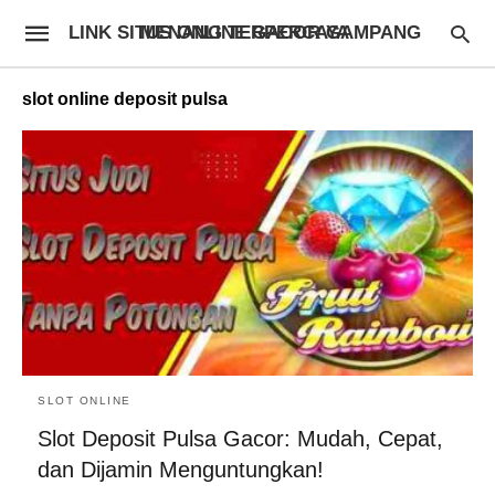
LINK SITUS ONLINE GACOR GAMPANG MENANG TERPERCAYA
slot online deposit pulsa
SLOT ONLINE
Slot Deposit Pulsa Gacor: Mudah, Cepat,
dan Dijamin Menguntungkan!